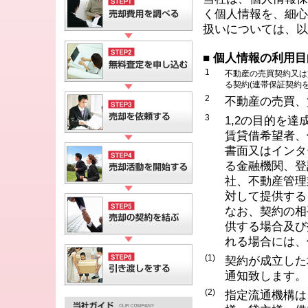
く個人情報を、細心
扱いについては、以
■ 個人情報の利用目
1
不動産の売買契約又は
る契約(連帯保証契約
2
不動産の売買、
3
1,2の目的を
賃貸借希望者、
書面又はインタ
る金融機関、登
社、不動産管理
対して提供する
なお、契約の相
供する場合及び
れる場合には、
(1)
契約が成立した
通知致します。
(2)
指定流通機構は